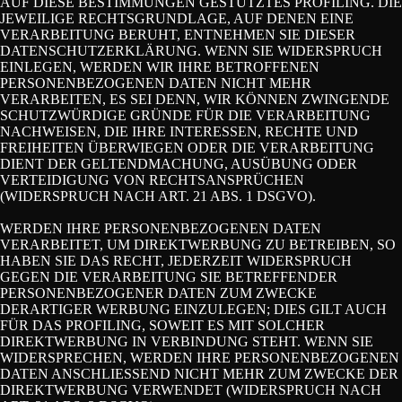
AUF DIESE BESTIMMUNGEN GESTÜTZTES PROFILING. DIE
JEWEILIGE RECHTSGRUNDLAGE, AUF DENEN EINE
VERARBEITUNG BERUHT, ENTNEHMEN SIE DIESER
DATENSCHUTZERKLÄRUNG. WENN SIE WIDERSPRUCH
EINLEGEN, WERDEN WIR IHRE BETROFFENEN
PERSONENBEZOGENEN DATEN NICHT MEHR
VERARBEITEN, ES SEI DENN, WIR KÖNNEN ZWINGENDE
SCHUTZWÜRDIGE GRÜNDE FÜR DIE VERARBEITUNG
NACHWEISEN, DIE IHRE INTERESSEN, RECHTE UND
FREIHEITEN ÜBERWIEGEN ODER DIE VERARBEITUNG
DIENT DER GELTENDMACHUNG, AUSÜBUNG ODER
VERTEIDIGUNG VON RECHTSANSPRÜCHEN
(WIDERSPRUCH NACH ART. 21 ABS. 1 DSGVO).
WERDEN IHRE PERSONENBEZOGENEN DATEN
VERARBEITET, UM DIREKTWERBUNG ZU BETREIBEN, SO
HABEN SIE DAS RECHT, JEDERZEIT WIDERSPRUCH
GEGEN DIE VERARBEITUNG SIE BETREFFENDER
PERSONENBEZOGENER DATEN ZUM ZWECKE
DERARTIGER WERBUNG EINZULEGEN; DIES GILT AUCH
FÜR DAS PROFILING, SOWEIT ES MIT SOLCHER
DIREKTWERBUNG IN VERBINDUNG STEHT. WENN SIE
WIDERSPRECHEN, WERDEN IHRE PERSONENBEZOGENEN
DATEN ANSCHLIESSEND NICHT MEHR ZUM ZWECKE DER
DIREKTWERBUNG VERWENDET (WIDERSPRUCH NACH